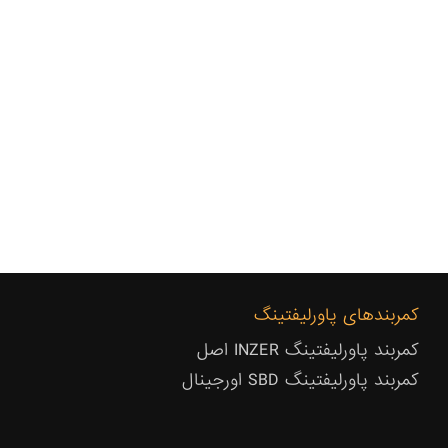
کمربندهای پاورلیفتینگ
کمربند پاورلیفتینگ INZER اصل
کمربند پاورلیفتینگ SBD اورجینال