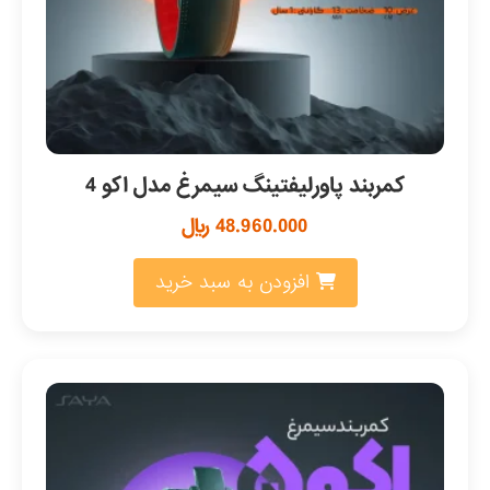
کمربند پاورلیفتینگ سیمرغ مدل اکو 4
48.960.000
﷼
افزودن به سبد خرید