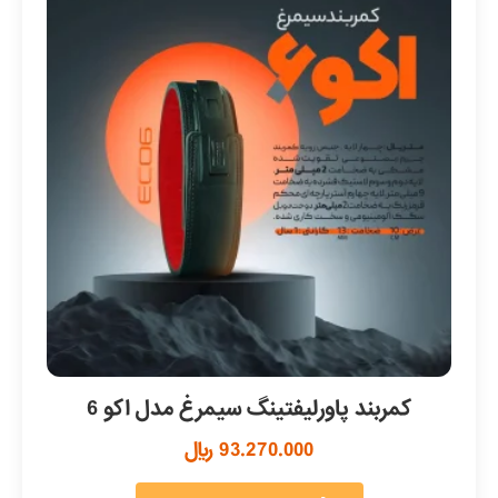
کمربند پاورلیفتینگ سیمرغ مدل اکو 6
93.270.000
﷼