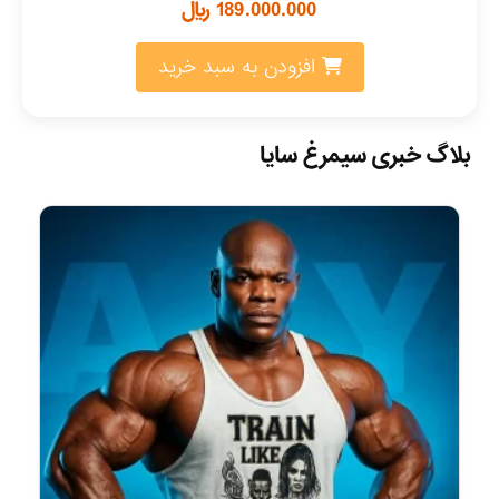
189.000.000
﷼
افزودن به سبد خرید
بلاگ خبری سیمرغ سایا