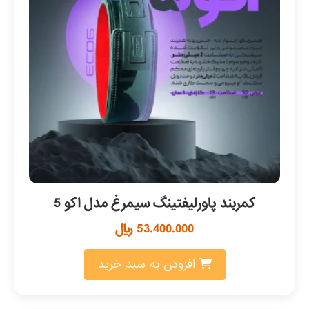
کمربند پاورلیفتینگ سیمرغ مدل اکو 5
53.400.000
﷼
افزودن به سبد خرید