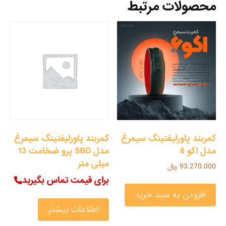
محصولات مرتبط
کمربند پاورلیفتینگ سیمرغ
کمربند پاورلیفتینگ سیمرغ
مدل اکو 6
مدل SBD پرو ضخامت 13
میلی متر
93.270.000
﷼
برای قیمت تماس بگیرید
افزودن به سبد خرید
اطلاعات بیشتر