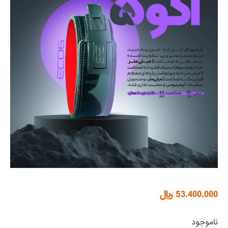
53.400.000
﷼
ناموجود