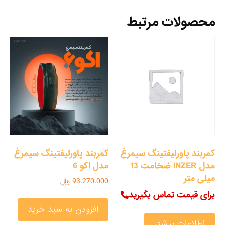
محصولات مرتبط
کمربند پاورلیفتینگ سیمرغ
کمربند پاورلیفتینگ سیمرغ
مدل INZER ضخامت 13
مدل اکو 6
میلی متر
93.270.000
﷼
برای قیمت تماس بگیرید
افزودن به سبد خرید
اطلاعات بیشتر