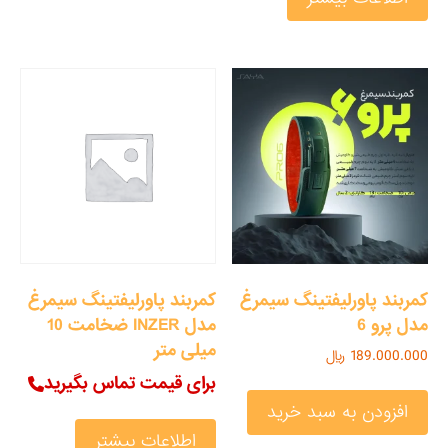
کمربند پاورلیفتینگ سیمرغ
کمربند پاورلیفتینگ سیمرغ
مدل پرو 6
مدل INZER ضخامت 10
میلی متر
189.000.000
﷼
برای قیمت تماس بگیرید
افزودن به سبد خرید
اطلاعات بیشتر