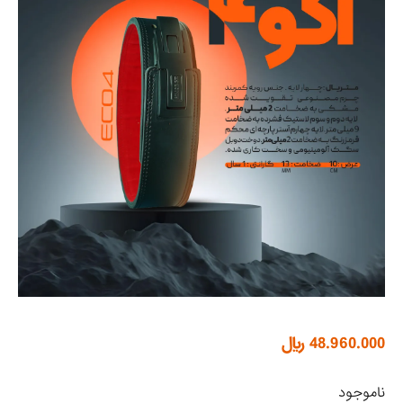
48.960.000
﷼
ناموجود