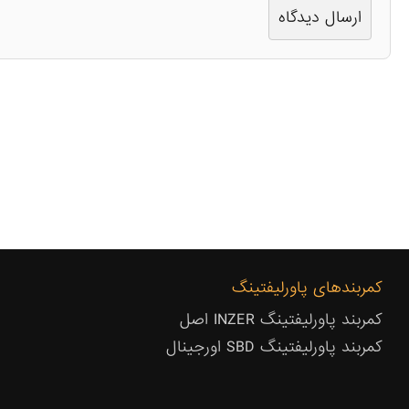
کمربندهای پاورلیفتینگ
کمربند پاورلیفتینگ INZER اصل
کمربند پاورلیفتینگ SBD اورجینال