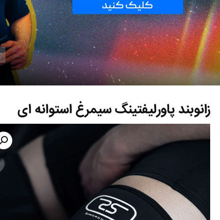
زانوبند پاورلیفتینگ سیمرغ استوانه ای