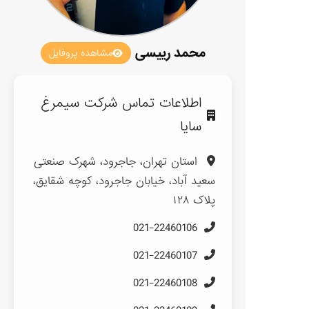
محمد رییسی
مشاهده پروفایل
اطلاعات تماس شرکت سیمرغ
سایا
استان تهران، جاجرود، شهرک صنعتی
سعید آباد، خیابان جاجرود، کوچه شقایق،
پلاک ۱۲۸
021-22460106
021-22460107
021-22460108