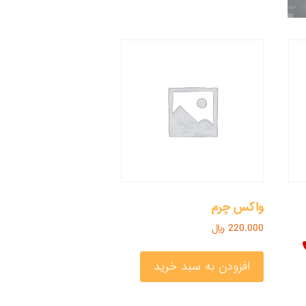
واکس چرم
220.000
﷼
افزودن به سبد خرید