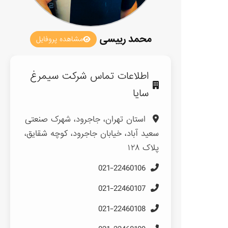
محمد رییسی
مشاهده پروفایل
اطلاعات تماس شرکت سیمرغ
سایا
استان تهران، جاجرود، شهرک صنعتی
سعید آباد، خیابان جاجرود، کوچه شقایق،
پلاک ۱۲۸
021-22460106
021-22460107
021-22460108