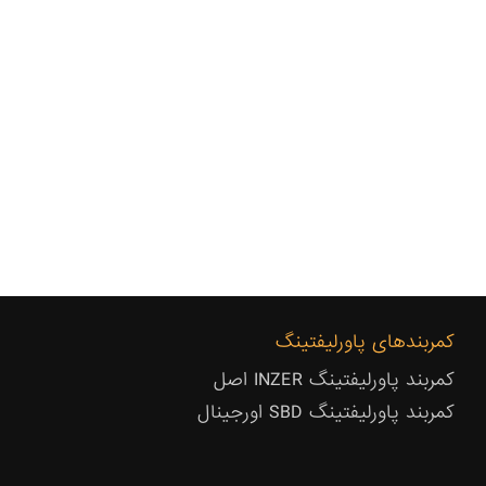
کمربندهای پاورلیفتینگ
کمربند پاورلیفتینگ INZER اصل
کمربند پاورلیفتینگ SBD اورجینال