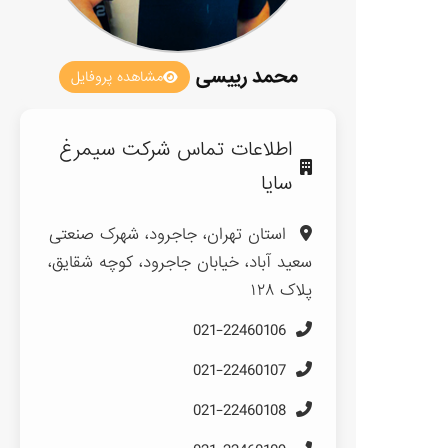
محمد رییسی
مشاهده پروفایل
اطلاعات تماس شرکت سیمرغ
سایا
استان تهران، جاجرود، شهرک صنعتی
سعید آباد، خیابان جاجرود، کوچه شقایق،
پلاک ۱۲۸
021-22460106
021-22460107
021-22460108